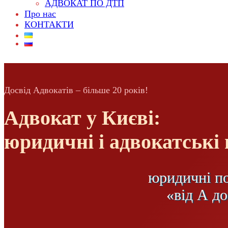
АДВОКАТ ПО ДТП
Про нас
КОНТАКТИ
Досвід Адвокатів – більше 20 років!
Адвокат у Києві:
юридичні і адвокатські
юридичні п
«від А д