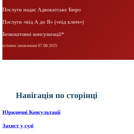
Послуги надає Адвокатське Бюро
Послуги «від А до Я» («під ключ»)
Безкоштовні консультації*
останнє оновлення 07.08.2025
Навігація по сторінці
Юридичні Консультації
Захист у суді