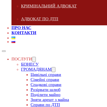
КРИМІНАЛЬНИЙ АДВОКАТ
АДВОКАТ ПО ДТП
ПРО НАС
КОНТАКТИ
ПОСЛУГИ
БІЗНЕСУ
ГРОМАДЯНАМ
Цивільні справи
Сімейні справи
Спадкові справи
Розірвати шлюб
Поділити майно
Зняти арешт з майна
Справи по ДТП