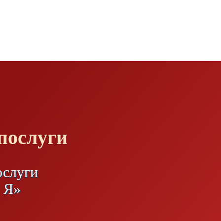
 послуги
ослуги
о Я»