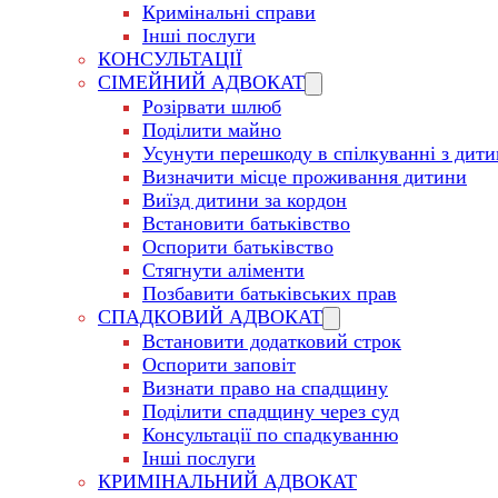
Кримінальні справи
Інші послуги
КОНСУЛЬТАЦІЇ
СІМЕЙНИЙ АДВОКАТ
Розірвати шлюб
Поділити майно
Усунути перешкоду в спілкуванні з дит
Визначити місце проживання дитини
Виїзд дитини за кордон
Встановити батьківство
Оспорити батьківство
Стягнути аліменти
Позбавити батьківських прав
СПАДКОВИЙ АДВОКАТ
Встановити додатковий строк
Оспорити заповіт
Визнати право на спадщину
Поділити спадщину через суд
Консультації по спадкуванню
Інші послуги
КРИМІНАЛЬНИЙ АДВОКАТ