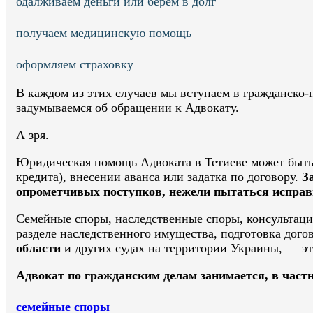
одалживаем деньги или берем в долг
получаем медицинскую помощь
оформляем страховку
В каждом из этих случаев мы вступаем в гражданско-
задумываемся об обращении к Адвокату.
А зря.
Юридическая помощь Адвоката в Тетиеве может быть п
кредита), внесении аванса или задатка по договору.
З
опрометчивых поступков, нежели пытаться испра
Семейные споры, наследственные споры, консультации
разделе наследственного имущества, подготовка дого
области
и других судах на территории Украины, — эт
Адвокат по гражданским делам занимается, в част
семейные споры