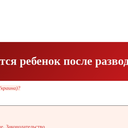
тся ребенок после разво
Украина)?
е. Законодательство