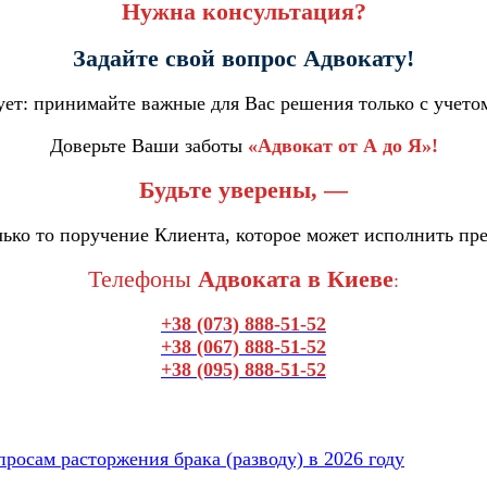
Нужна консультация?
Задайте свой вопрос Адвокату!
ет: принимайте важные для Вас решения только с учето
Доверьте Ваши заботы
«Адвокат от А до Я»!
Будьте уверены, —
ько то поручение Клиента, которое может исполнить пр
Телефоны
Адвоката в Киеве
:
+38 (073) 888-51-52
+38 (067) 888-51-52
+38 (095) 888-51-52
просам расторжения брака (разводу) в 2026 году